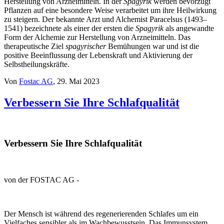
Herstellung von Arzneimitteln. In der
Spagyrik
werden bevorzugt
Pflanzen auf eine besondere Weise verarbeitet um ihre Heilwirkung
zu steigern. Der bekannte Arzt und Alchemist Paracelsus (1493–
1541) bezeichnete als einer der ersten die
Spagyrik
als angewandte
Form der Alchemie zur Herstellung von Arzneimitteln. Das
therapeutische Ziel
spagyrischer
Bemühungen war und ist die
positive Beeinflussung der Lebenskraft und Aktivierung der
Selbstheilungskräfte.
Von
Fostac AG
, 29. Mai 2023
Verbessern Sie Ihre Schlafqualität
Verbessern Sie Ihre Schlafqualität
von der FOSTAC AG -
Der Mensch ist während des regenerierenden Schlafes um ein
Vielfaches sensibler als im Wachbewusstsein. Das Immunsystem,