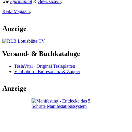
wie
Spiritualität
&
Bewusstsein
:
Reiki Magazin
.
Anzeige
Versand- & Buchkataloge
TeslaVital - Original Teslaplatten
VitaLation - Bioresonanz & Zapper
Anzeige