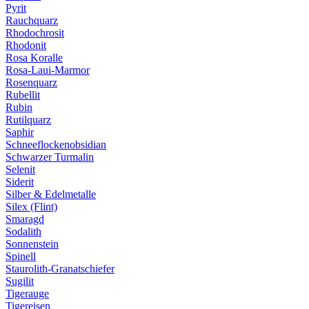
Pyrit
Rauchquarz
Rhodochrosit
Rhodonit
Rosa Koralle
Rosa-Laui-Marmor
Rosenquarz
Rubellit
Rubin
Rutilquarz
Saphir
Schneeflockenobsidian
Schwarzer Turmalin
Selenit
Siderit
Silber & Edelmetalle
Silex (Flint)
Smaragd
Sodalith
Sonnenstein
Spinell
Staurolith-Granatschiefer
Sugilit
Tigerauge
Tigereisen