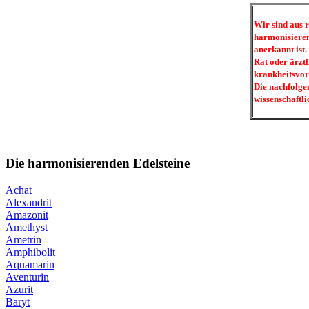
Wir sind aus 
harmonisieren
anerkannt ist.
Rat oder ärztl
krankheitsvor
Die nachfolge
wissenschaftli
Die harmonisierenden Edelsteine
Achat
Alexandrit
Amazonit
Amethyst
Ametrin
Amphibolit
Aquamarin
Aventurin
Azurit
Baryt