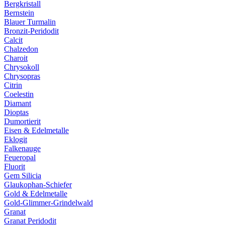
Bergkristall
Bernstein
Blauer Turmalin
Bronzit-Peridodit
Calcit
Chalzedon
Charoit
Chrysokoll
Chrysopras
Citrin
Coelestin
Diamant
Dioptas
Dumortierit
Eisen & Edelmetalle
Eklogit
Falkenauge
Feueropal
Fluorit
Gem Silicia
Glaukophan-Schiefer
Gold & Edelmetalle
Gold-Glimmer-Grindelwald
Granat
Granat Peridodit