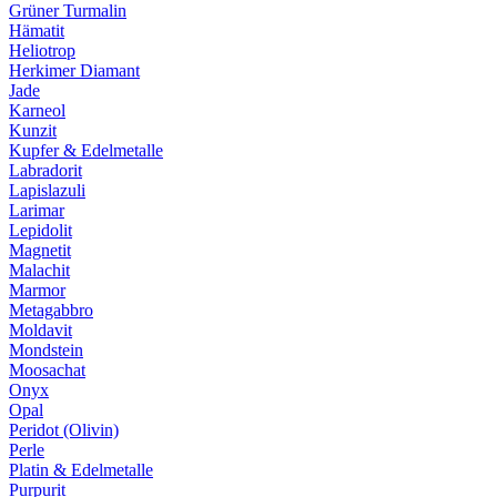
Grüner Turmalin
Hämatit
Heliotrop
Herkimer Diamant
Jade
Karneol
Kunzit
Kupfer & Edelmetalle
Labradorit
Lapislazuli
Larimar
Lepidolit
Magnetit
Malachit
Marmor
Metagabbro
Moldavit
Mondstein
Moosachat
Onyx
Opal
Peridot (Olivin)
Perle
Platin & Edelmetalle
Purpurit