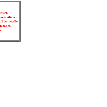
inisch
en ärztlichen
 & Edelmetalle
n haben.
och