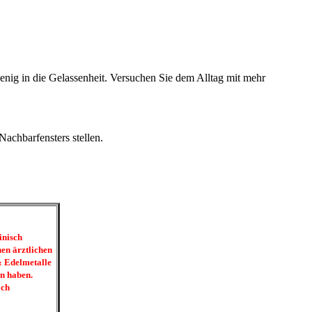
wenig in die Gelassenheit. Versuchen Sie dem Alltag mit mehr
Nachbarfensters stellen.
inisch
nen ärztlichen
 & Edelmetalle
n haben.
och