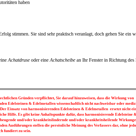
utoritäten haben
Erfolg stimmen. Sie sind sehr praktisch veranlagt, doch gehen Sie ein 
eine
Achatdruse
oder eine
Achatscheibe
an Ihr Fenster in Richtung des 
rechtlichen Gründen verpflichtet, Sie darauf hinzuweisen, dass die Wirkung von
den Edelsteinen & Edelmetallen wissenschaftlich nicht nachweisbar oder mediz
. Der Einsatz von harmonisierenden Edelsteinen & Edelmetallen ersetzt nicht ei
iche Hilfe. Es gibt keine Anhaltspunkte dafür, dass harmonisierende Edelsteine
beugende und/oder krankheitslindernde und/oder krankheitsheilende Wirkunge
nden Ausführungen stellen die persönliche Meinung des Verfassers dar, ohne jed
ch fundiert zu sein.