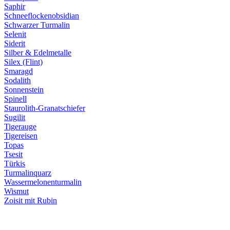
Saphir
Schneeflockenobsidian
Schwarzer Turmalin
Selenit
Siderit
Silber & Edelmetalle
Silex (Flint)
Smaragd
Sodalith
Sonnenstein
Spinell
Staurolith-Granatschiefer
Sugilit
Tigerauge
Tigereisen
Topas
Tsesit
Türkis
Turmalinquarz
Wassermelonenturmalin
Wismut
Zoisit mit Rubin