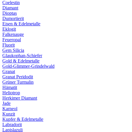
Coelestin
Diamant
Dioptas
Dumortierit
Eisen & Edelmetalle
Eklogit
Falkenauge
Feueropal
Fluorit
Gem Silicia
Glaukophan-Schiefer
Gold & Edelmetalle
Gold-Glimmer-Grindelwald
Granat
Granat Peridodit
Grüner Turmalin
Hämatit
Heliotrop
Herkimer Diamant
Jade
Karneol
Kunzit
Kupfer & Edelmetalle
Labradorit
Lapislazuli