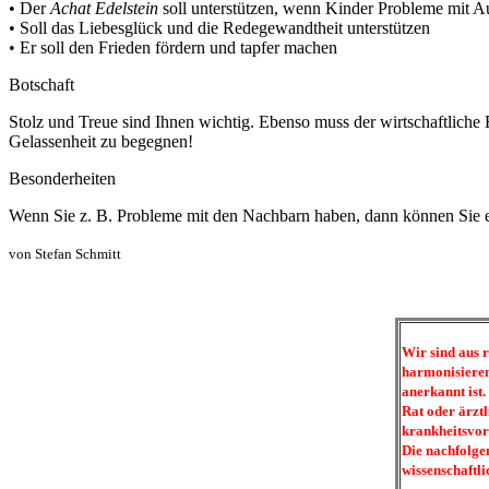
• Der
Achat
Edelstein
soll unterstützen, wenn Kinder Probleme mit A
• Soll das Liebesglück und die Redegewandtheit unterstützen
• Er soll den Frieden fördern und tapfer machen
Botschaft
Stolz und Treue sind Ihnen wichtig. Ebenso muss der wirtschaftliche 
Gelassenheit zu begegnen!
Besonderheiten
Wenn Sie z. B. Probleme mit den Nachbarn haben, dann können Sie 
von Stefan Schmitt
Wir sind aus 
harmonisieren
anerkannt ist
Rat oder ärztl
krankheitsvor
Die nachfolge
wissenschaftli