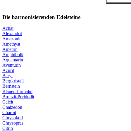
Die harmonisierenden Edelsteine
Achat
Alexandrit
Amazonit
Amethyst
Ametrin
Amphibolit
Aquamarin
Aventurin
Azurit
Baryt
Bergkristall
Bernstein
Blauer Turmalin
Bronzit-Peridodit
Calcit
Chalzedon
Charoit
Chrysokoll
Chrysopras
Citrin