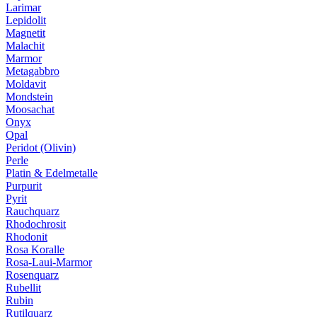
Larimar
Lepidolit
Magnetit
Malachit
Marmor
Metagabbro
Moldavit
Mondstein
Moosachat
Onyx
Opal
Peridot (Olivin)
Perle
Platin & Edelmetalle
Purpurit
Pyrit
Rauchquarz
Rhodochrosit
Rhodonit
Rosa Koralle
Rosa-Laui-Marmor
Rosenquarz
Rubellit
Rubin
Rutilquarz