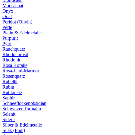
Mondstein
Moosachat
Onyx
Opal
Peridot (Olivin)
Perle
Platin & Edelmetalle
Purpurit
Pyrit
Rauchquarz
Rhodochrosit
Rhodonit
Rosa Koralle
Rosa-Laui-Marmor
Rosenquarz
Rubellit
Rubin
Rutilquarz
Saphir
Schneeflockenobsidian
Schwarzer Turmalin
Selenit
Siderit
Silber & Edelmetalle
Silex (Flint)