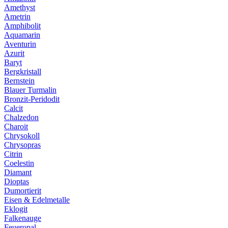
Amethyst
Ametrin
Amphibolit
Aquamarin
Aventurin
Azurit
Baryt
Bergkristall
Bernstein
Blauer Turmalin
Bronzit-Peridodit
Calcit
Chalzedon
Charoit
Chrysokoll
Chrysopras
Citrin
Coelestin
Diamant
Dioptas
Dumortierit
Eisen & Edelmetalle
Eklogit
Falkenauge
Feueropal