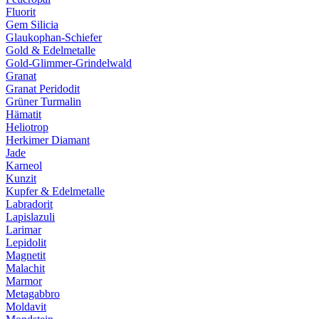
Fluorit
Gem Silicia
Glaukophan-Schiefer
Gold & Edelmetalle
Gold-Glimmer-Grindelwald
Granat
Granat Peridodit
Grüner Turmalin
Hämatit
Heliotrop
Herkimer Diamant
Jade
Karneol
Kunzit
Kupfer & Edelmetalle
Labradorit
Lapislazuli
Larimar
Lepidolit
Magnetit
Malachit
Marmor
Metagabbro
Moldavit