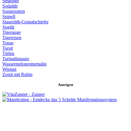
Smaragd
Sodalith
Sonnenstein
Spinell
Staurolith-Granatschiefer
Sugilit
Tigerauge
Tigereisen
Topas
Tsesit
Türkis
Turmalinquarz
Wassermelonenturmalin
Wismut
Zoisit mit Rubin
Anzeigen