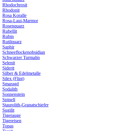
Rhodochrosit
Rhodonit
Rosa Koralle
Rosa-Laui-Marmor
Rosenquarz
Rubellit
Rubin
Rutilquarz
Saphir
Schneeflockenobsidian
Schwarzer Turmalin
Selenit
Siderit
Silber & Edelmetalle
Silex (Flint)
Smaragd
Sodalith
Sonnenstein
Spinell
Staurolith-Granatschiefer
Sugilit
Tigerauge
Tigereisen
Topas