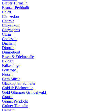
Blauer Turmalin
Bronzit-Peridodit
Calcit
Chalzedon
Charoit
Chrysokoll
Chrysopras
Citrin
Coelestin
Diamant
Dioptas
Dumortierit
Eisen & Edelmetalle
Eklogit
Falkenauge
Feueropal
Fluorit
Gem Silicia
Glaukophan-Schiefer
Gold & Edelmetalle
Gold-Glimmer-Grindelwald
Granat
Granat Peridodit
Grüner Turmalin
Hämatit