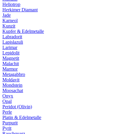
Heliotrop
Herkimer Diamant
Jade
Karneol
Kunzit
Kupfer & Edelmetalle
Labradorit
Lapislazuli
Larimar
Lepidolit
Magnetit
Malachit
Marmor
Metagabbro
Moldavit
Mondstein
Moosachat
Onyx
Opal
Peridot (Olivin)
Perle
Platin & Edelmetalle
Purpurit
Pyrit
Rauchquarz