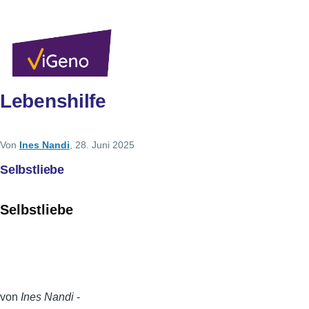
Direkt zum Inhalt
Sekundärlinks
Benutzer
Über uns
Autoren
Anmelden
Men
Lebenshilfe
Von
Ines Nandi
, 28. Juni 2025
Selbstliebe
Selbstliebe
von
Ines Nandi
-