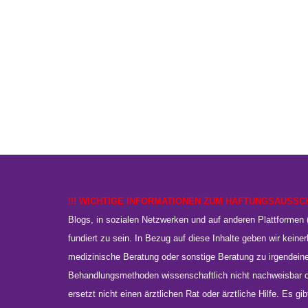
!!! WICHTIGE INFORMATIONEN ZUM HAFTUNGSAUSSC
Blogs, in sozialen Netzwerken und auf anderen Plattformen (
fundiert zu sein. In Bezug auf diese Inhalte geben wir keinerl
medizinische Beratung oder sonstige Beratung zu irgendein
Behandlungsmethoden wissenschaftlich nicht nachweisbar od
ersetzt nicht einen ärztlichen Rat oder ärztliche Hilfe. Es