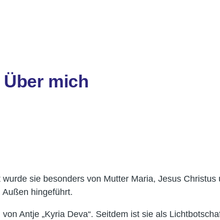
Reiki
Feng Shui
Gesundheit
Hauptlinks
- Über mich
it wurde sie besonders von Mutter Maria, Jesus Christus
m Außen hingeführt.
n Antje „Kyria Deva“. Seitdem ist sie als Lichtbotschaf