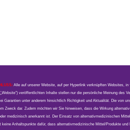
HLUSS:
Alle auf unserer Website, auf per Hyperlink verknüpften Websites, i
„Website”) veröffentlichten Inhalte stellen nur die persönliche Meinung des V
ei Garantien unter anderem hinsichtlich Richtigkeit und Aktualität. Die von uns 
em Zweck dar. Zudem möchten wir Sie hinweisen, dass die Wirkung alternativ
er medizinisch anerkannt ist. Der Einsatz von alternativmedizinischen Mit
 gibt keine Anhaltspunkte dafür, dass alternativmedizinische Mittel/Produkte 