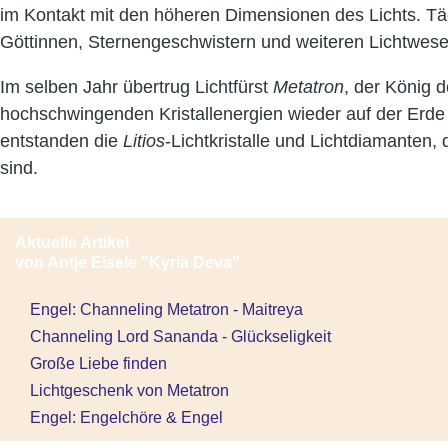
im Kontakt mit den höheren Dimensionen des Lichts. Täg
Göttinnen, Sternengeschwistern und weiteren Lichtwese
Im selben Jahr übertrug Lichtfürst
Metatron
, der König 
hochschwingenden Kristallenergien wieder auf der Erde z
entstanden die
Litios
-Lichtkristalle und Lichtdiamanten,
sind.
Aktuelle Artikel
von Antje Eisele "Kyria Deva"
Engel: Channeling Metatron - Maitreya
Channeling Lord Sananda - Glückseligkeit
Große Liebe finden
Lichtgeschenk von Metatron
Engel: Engelchöre & Engel