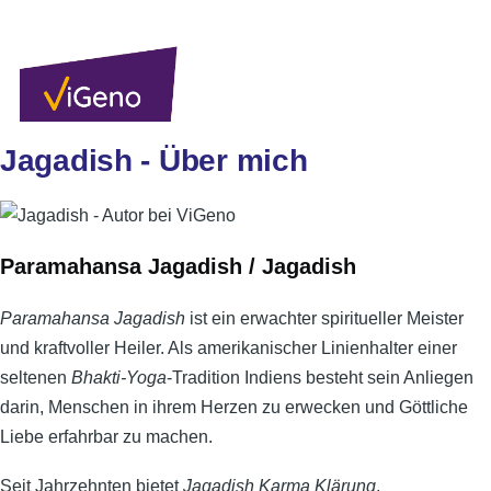
Direkt zum Inhalt
Sekundärlinks
Benutzer
Über uns
Autoren
Anmelden
Men
Jagadish - Über mich
Paramahansa Jagadish / Jagadish
Paramahansa Jagadish
ist ein erwachter spiritueller Meister
und kraftvoller Heiler. Als amerikanischer Linienhalter einer
seltenen
Bhakti-Yoga
-Tradition Indiens besteht sein Anliegen
darin, Menschen in ihrem Herzen zu erwecken und Göttliche
Liebe erfahrbar zu machen.
Seit Jahrzehnten bietet
Jagadish
Karma Klärung
,