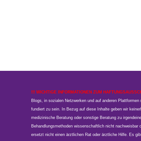
!!! WICHTIGE INFORMATIONEN ZUM HAFTUNGSAUSSC
Blogs, in sozialen Netzwerken und auf anderen Plattformen (
fundiert zu sein. In Bezug auf diese Inhalte geben wir keinerl
medizinische Beratung oder sonstige Beratung zu irgendein
Behandlungsmethoden wissenschaftlich nicht nachweisbar od
ersetzt nicht einen ärztlichen Rat oder ärztliche Hilfe. Es