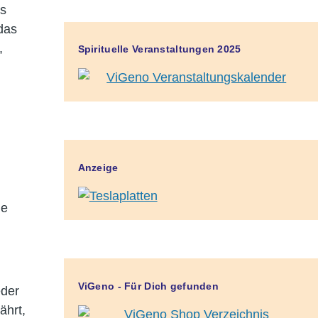
as
das
,
Spirituelle Veranstaltungen 2025
Anzeige
ge
ViGeno - Für Dich gefunden
eder
ährt,