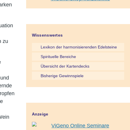
arken
uation
Wissenswertes
n zu
Lexikon der harmonisierenden Edelsteine
Spirituelle Bereiche
e
Übersicht der Kartendecks
Bisherige Gewinnspiele
 und
ernde
tropfen
ie
Anzeige
Wein