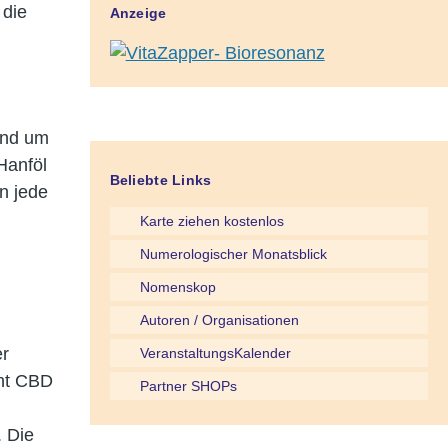
 die
Anzeige
und um
Hanföl
Beliebte Links
in jede
Karte ziehen kostenlos
Numerologischer Monatsblick
Nomenskop
Autoren / Organisationen
er
VeranstaltungsKalender
eht CBD
Partner SHOPs
. Die