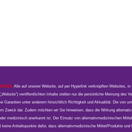
HLUSS:
Alle auf unserer Website, auf per Hyperlink verknüpften Websites, i
„Website”) veröffentlichten Inhalte stellen nur die persönliche Meinung des V
ei Garantien unter anderem hinsichtlich Richtigkeit und Aktualität. Die von uns 
em Zweck dar. Zudem möchten wir Sie hinweisen, dass die Wirkung alternativ
er medizinisch anerkannt ist. Der Einsatz von alternativmedizinischen Mit
 gibt keine Anhaltspunkte dafür, dass alternativmedizinische Mittel/Produkte 