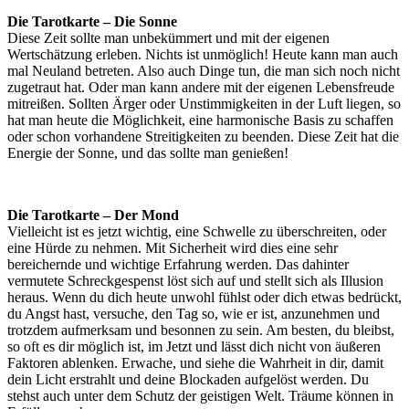
Die Tarotkarte – Die Sonne
Diese Zeit sollte man unbekümmert und mit der eigenen
Wertschätzung erleben. Nichts ist unmöglich! Heute kann man auch
mal Neuland betreten. Also auch Dinge tun, die man sich noch nicht
zugetraut hat. Oder man kann andere mit der eigenen Lebensfreude
mitreißen. Sollten Ärger oder Unstimmigkeiten in der Luft liegen, so
hat man heute die Möglichkeit, eine harmonische Basis zu schaffen
oder schon vorhandene Streitigkeiten zu beenden. Diese Zeit hat die
Energie der Sonne, und das sollte man genießen!
Die Tarotkarte – Der Mond
Vielleicht ist es jetzt wichtig, eine Schwelle zu überschreiten, oder
eine Hürde zu nehmen. Mit Sicherheit wird dies eine sehr
bereichernde und wichtige Erfahrung werden. Das dahinter
vermutete Schreckgespenst löst sich auf und stellt sich als Illusion
heraus. Wenn du dich heute unwohl fühlst oder dich etwas bedrückt,
du Angst hast, versuche, den Tag so, wie er ist, anzunehmen und
trotzdem aufmerksam und besonnen zu sein. Am besten, du bleibst,
so oft es dir möglich ist, im Jetzt und lässt dich nicht von äußeren
Faktoren ablenken. Erwache, und siehe die Wahrheit in dir, damit
dein Licht erstrahlt und deine Blockaden aufgelöst werden. Du
stehst auch unter dem Schutz der geistigen Welt. Träume können in