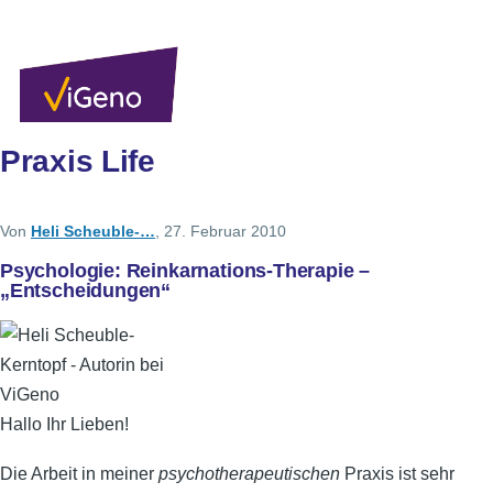
Direkt zum Inhalt
Sekundärlinks
Benutzer
Über uns
Autoren
Anmelden
Men
Praxis Life
Von
Heli Scheuble-…
, 27. Februar 2010
Psychologie: Reinkarnations-Therapie –
„Entscheidungen“
Hallo Ihr Lieben!
Die Arbeit in meiner
psychotherapeutischen
Praxis ist sehr