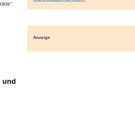
nkte",
Anzeige
p und