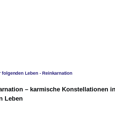
Reiki
Feng Shui
Gesundheit
Hauptlinks
r folgenden Leben - Reinkarnation
arnation – karmische Konstellationen i
en Leben