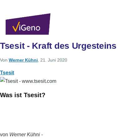
Direkt zum Inhalt
Sekundärlinks
Benutzer
Über uns
Autoren
Anmelden
Men
Tsesit - Kraft des Urgesteins
Von
Werner Kühni
, 21. Juni 2020
Tsesit
Was ist Tsesit?
von
Werner Kühni
-