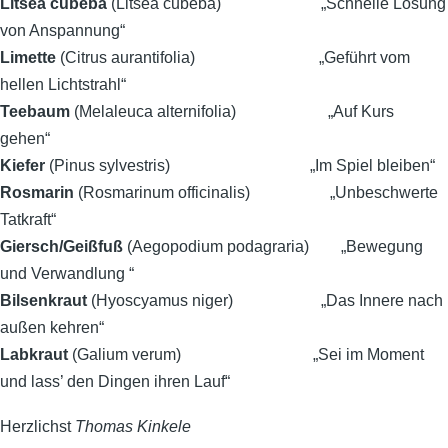
Litsea cubeba
(Litsea cubeba) „Schnelle Lösung
von Anspannung“
Limette
(Citrus aurantifolia) „Geführt vom
hellen Lichtstrahl“
Teebaum
(Melaleuca alternifolia) „Auf Kurs
gehen“
Kiefer
(Pinus sylvestris) „Im Spiel bleiben“
Rosmarin
(Rosmarinum officinalis) „Unbeschwerte
Tatkraft“
Giersch/Geißfuß
(Aegopodium podagraria) „Bewegung
und Verwandlung “
Bilsenkraut
(Hyoscyamus niger) „Das Innere nach
außen kehren“
Labkraut
(Galium verum) „Sei im Moment
und lass’ den Dingen ihren Lauf“
Herzlichst
Thomas Kinkele