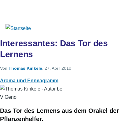
Direkt zum Inhalt
Sekundärlinks
Benutzer
Über uns
Autoren
Anmelden
Men
Interessantes: Das Tor des
Lernens
Von
Thomas Kinkele
, 27. April 2010
Aroma und Enneagramm
Das Tor des Lernens aus dem Orakel der
Pflanzenhelfer.