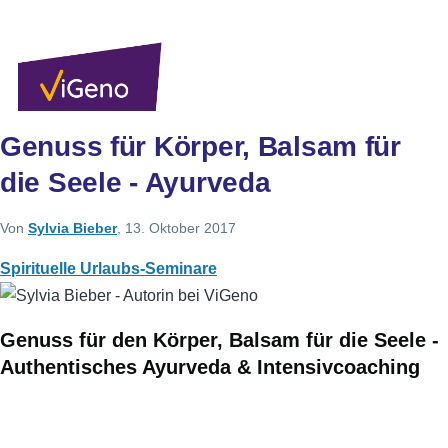
Direkt zum Inhalt
Sekundärlinks
Benutzer
Über uns
Autoren
Anmelden
Men
Genuss für Körper, Balsam für
die Seele - Ayurveda
Von
Sylvia Bieber
, 13. Oktober 2017
Spirituelle Urlaubs-Seminare
Genuss für den Körper, Balsam für die Seele -
Authentisches Ayurveda & Intensivcoaching