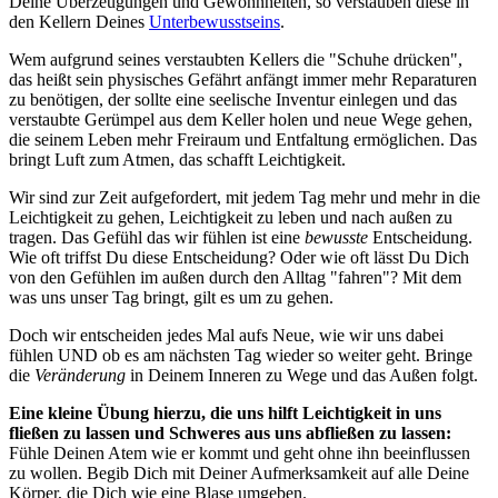
Deine Überzeugungen und Gewohnheiten, so verstauben diese in
den Kellern Deines
Unterbewusstseins
.
Wem aufgrund seines verstaubten Kellers die "Schuhe drücken",
das heißt sein physisches Gefährt anfängt immer mehr Reparaturen
zu benötigen, der sollte eine seelische Inventur einlegen und das
verstaubte Gerümpel aus dem Keller holen und neue Wege gehen,
die seinem Leben mehr Freiraum und Entfaltung ermöglichen. Das
bringt Luft zum Atmen, das schafft Leichtigkeit.
Wir sind zur Zeit aufgefordert, mit jedem Tag mehr und mehr in die
Leichtigkeit zu gehen, Leichtigkeit zu leben und nach außen zu
tragen. Das Gefühl das wir fühlen ist eine
bewusste
Entscheidung.
Wie oft triffst Du diese Entscheidung? Oder wie oft lässt Du Dich
von den Gefühlen im außen durch den Alltag "fahren"? Mit dem
was uns unser Tag bringt, gilt es um zu gehen.
Doch wir entscheiden jedes Mal aufs Neue, wie wir uns dabei
fühlen UND ob es am nächsten Tag wieder so weiter geht. Bringe
die
Veränderung
in Deinem Inneren zu Wege und das Außen folgt.
Eine kleine Übung hierzu, die uns hilft Leichtigkeit in uns
fließen zu lassen und Schweres aus uns abfließen zu lassen:
Fühle Deinen Atem wie er kommt und geht ohne ihn beeinflussen
zu wollen. Begib Dich mit Deiner Aufmerksamkeit auf alle Deine
Körper, die Dich wie eine Blase umgeben.