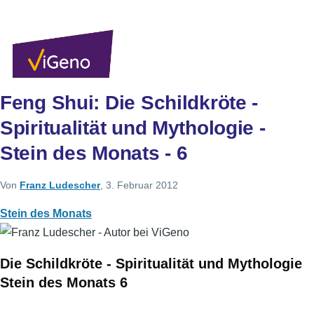
Direkt zum Inhalt
Sekundärlinks
Benutzer
Über uns
Autoren
Anmelden
Men
Feng Shui: Die Schildkröte -
Spiritualität und Mythologie -
Stein des Monats - 6
Von
Franz Ludescher
, 3. Februar 2012
Stein des Monats
Die Schildkröte - Spiritualität und Mythologie
Stein des Monats 6