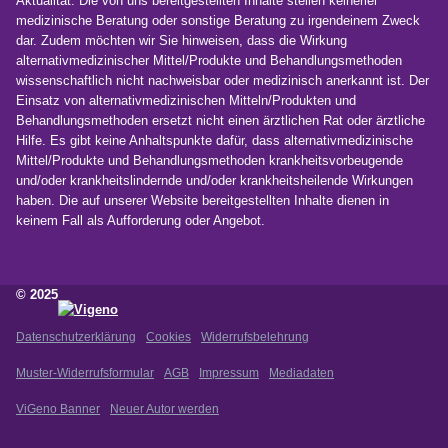
Aktualität. Die von uns bereitgestellten Inhalte stellen keinerlei
medizinische Beratung oder sonstige Beratung zu irgendeinem Zweck
dar. Zudem möchten wir Sie hinweisen, dass die Wirkung
alternativmedizinischer Mittel/Produkte und Behandlungsmethoden
wissenschaftlich nicht nachweisbar oder medizinisch anerkannt ist. Der
Einsatz von alternativmedizinischen Mitteln/Produkten und
Behandlungsmethoden ersetzt nicht einen ärztlichen Rat oder ärztliche
Hilfe. Es gibt keine Anhaltspunkte dafür, dass alternativmedizinische
Mittel/Produkte und Behandlungsmethoden krankheitsvorbeugende
und/oder krankheitslindernde und/oder krankheitsheilende Wirkungen
haben. Die auf unserer Website bereitgestellten Inhalte dienen in
keinem Fall als Aufforderung oder Angebot.
© 2025
Datenschutzerklärung
Cookies
Widerrufsbelehrung
©
2023
Muster-Widerrufsformular
AGB
Impressum
Mediadaten
ViGeno Banner
Neuer Autor werden