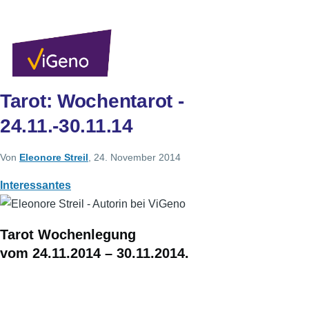
Direkt zum Inhalt
Sekundärlinks
Benutzer
Über uns
Autoren
Anmelden
Men
Tarot: Wochentarot -
24.11.-30.11.14
Von
Eleonore Streil
, 24. November 2014
Interessantes
Tarot Wochenlegung
vom 24.11.2014 – 30.11.2014.