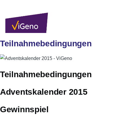
Direkt zum Inhalt
Sekundärlinks
Benutzer
Über uns
Autoren
Anmelden
Men
Teilnahmebedingungen
Teilnahmebedingungen
Adventskalender 2015
Gewinnspiel