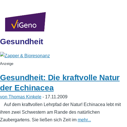
Direkt zum Inhalt
Sekundärlinks
Benutzer
Über uns
Autoren
Anmelden
Men
Gesundheit
Anzeige
Gesundheit: Die kraftvolle Natur
der Echinacea
von Thomas Kinkele
- 17.11.2009
Auf dem kraftvollen Lehrpfad der Natur! Echinacea lebt mit
ihren zwei Schwestern am Rande des natürlichen
Zaubergartens. Sie ließen sich Zeit im
mehr...