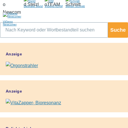
Diethard Stelzl
ViGenoTEAM
Stefan Schmitt
ViGeno
Newcomer
Suche
Anzeige
Anzeige