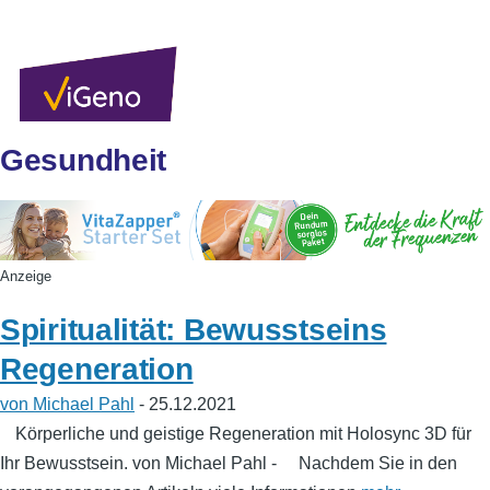
Direkt zum Inhalt
Sekundärlinks
Benutzer
Über uns
Autoren
Anmelden
Men
Gesundheit
Anzeige
Spiritualität: Bewusstseins
Regeneration
von Michael Pahl
- 25.12.2021
Körperliche und geistige Regeneration mit Holosync 3D für
Ihr Bewusstsein. von Michael Pahl - Nachdem Sie in den